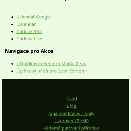
Kalendář Google
iCalendar
Outlook 365
Outlook Live
Navigace pro Akce
«
Úplňkový oheň pro Matku Zemi
Úplňkový oheň pro Zemi červen
»
Úvod
Blog
Jóga, meditace, rituály
Uzdravení ZeMě
Vědomé putování přírodou