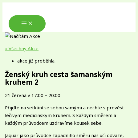
Přeskočit
na
obsah
MAIN
MENU
« Všechny Akce
akce již proběhla.
Ženský kruh cesta šamanským
kruhem 2
21 června
v
17:00
–
20:00
Přijďte na setkání se sebou samými a nechte s provést
léčivým medicínským kruhem. S každým směrem a
každým průvodcem uzdravíme kousek sebe.
Jaguár jako průvodce západního směru nás učí odvaze,