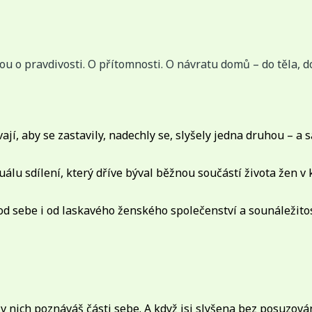
ou o pravdivosti. O přítomnosti. O návratu domů – do těla, d
jí, aby se zastavily, nadechly se, slyšely jedna druhou – a 
álu sdílení, který dříve býval běžnou součástí života žen v
od sebe i od laskavého ženského společenství a sounáležito
 v nich poznáváš části sebe. A když jsi slyšena bez posuzová