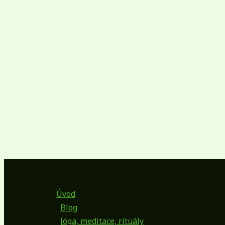
Úvod
Blog
Jóga, meditace, rituály