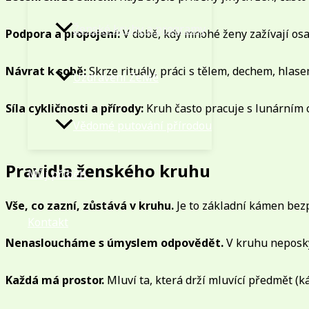
Ženské kruhy a programy
Podpora a propojení:
V době, kdy mnohé ženy zažívají osa
Návrat k sobě:
Skrze rituály, práci s tělem, dechem, hlase
Uzdravení ZeMě
Síla cykličnosti a přírody:
Kruh často pracuje s lunárním c
Vědomé putování přírodou
Pravidla ženského kruhu
Můj příběh
Vše, co zazní, zůstává v kruhu.
Je to základní kámen bez
Kontakt
Nenasloucháme s úmyslem odpovědět.
V kruhu neposk
Každá má prostor.
Mluví ta, která drží mluvící předmět (ká