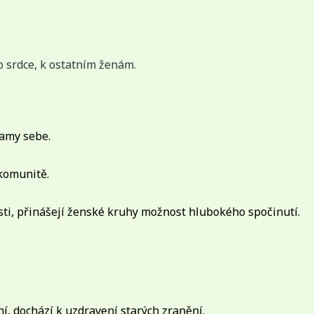
o srdce, k ostatním ženám.
samy sebe.
 komunitě.
sti, přinášejí ženské kruhy možnost hlubokého spočinutí.
ní, dochází k uzdravení starých zranění.