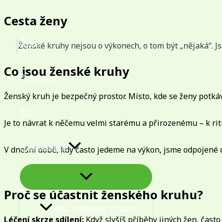
Přeskočit
Cesta ženy
na
obsah
Úvod
Ženské kruhy nejsou o výkonech, o tom být „nějaká“. Js
Co jsou ženské kruhy
Programy
Ženský kruh je bezpečný prostor. Místo, kde se ženy potkáva
Blog
Je to návrat k něčemu velmi starému a přirozenému – k ritu
Nabídka cest
V dnešní době, kdy často jedeme na výkon, jsme odpojené 
PŘEPÍNAČ
MENU
Proč se účastnit ženského kruhu?
Jóga, meditace, rituály
Léčení skrze sdílení:
Když slyšíš příběhy jiných žen, často