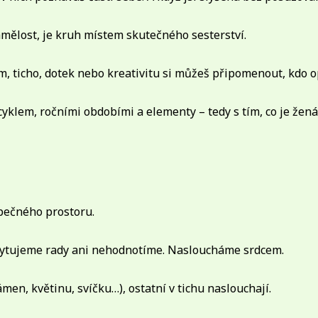
mělost, je kruh místem skutečného sesterství.
m, ticho, dotek nebo kreativitu si můžeš připomenout, kdo o
yklem, ročními obdobími a elementy – tedy s tím, co je žená
pečného prostoru.
ytujeme rady ani nehodnotíme. Nasloucháme srdcem.
men, květinu, svíčku…), ostatní v tichu naslouchají.