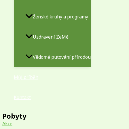
Ženské kruhy a programy
Uzdravení ZeMě
Vědomé putování přírodou
Můj příběh
Kontakt
Pobyty
Akce