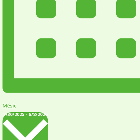
Měsíc
Vyberte
7/30/2025
-
8/8/2026
datum.