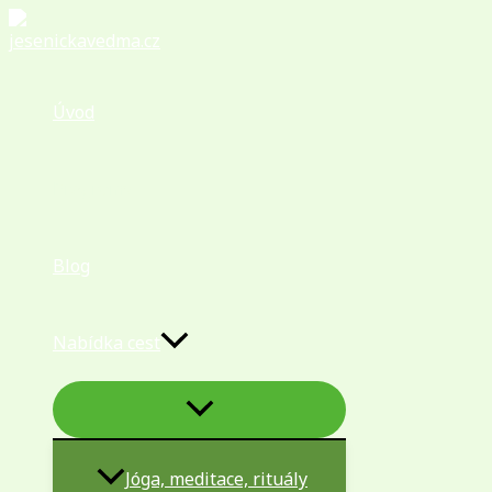
Přeskočit
na
obsah
Úvod
Programy
Blog
Nabídka cest
PŘEPÍNAČ
MENU
Jóga, meditace, rituály