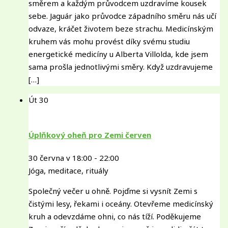
směrem a každým průvodcem uzdravíme kousek
sebe. Jaguár jako průvodce západního směru nás učí
odvaze, kráčet životem beze strachu. Medicínským
kruhem vás mohu provést díky svému studiu
energetické medicíny u Alberta Villolda, kde jsem
sama prošla jednotlivými směry. Když uzdravujeme
[…]
Út
30
Úplňkový oheň pro Zemi červen
30 června v 18:00
-
22:00
Jóga, meditace, rituály
Společný večer u ohně. Pojďme si vysnít Zemi s
čistými lesy, řekami i oceány. Otevřeme medicínský
kruh a odevzdáme ohni, co nás tíží. Poděkujeme