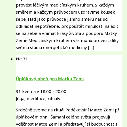
provést léčivým medicínským kruhem. S každým
směrem a každým průvodcem uzdravíme kousek
sebe. Had jako průvodce jižního směru nás učí
odkládat nepotřebné, propouštět minulost, naladit
se na sebe a vnímat krásy života a podporu Matky
Země Medicínským kruhem vás mohu provést díky
svému studiu energetické medicíny […]
Ne
31
Úplňkový oheň pro Matku Zemi
31 května v 18:00
-
20:00
Jóga, meditace, rituály
Srdečně zveme na rituál Poděkování Matce Zemi při
úplňkovém ohni. Šamani celého světa projevují
vděčnost Matce Zemi a představují si budoucnost s