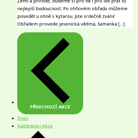
Zemi a přírodě, budeme si pro ně i pro lidi přát tu
nejlepší budoucnost. Po ohňovém obřadu můžeme
posedět u ohně s kytarou. Jste srdečně zváni!
Obřadem provede jesenická vědma, šamanka […]
PŘEDCHOZÍ
AKCE
Dnes
Následující
Akce