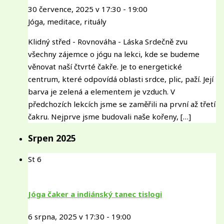
30 července, 2025 v 17:30
-
19:00
Jóga, meditace, rituály
Klidný střed - Rovnováha - Láska Srdečně zvu
všechny zájemce o jógu na lekci, kde se budeme
věnovat naší čtvrté čakře. Je to energetické
centrum, které odpovídá oblasti srdce, plic, paží. Její
barva je zelená a elementem je vzduch. V
předchozích lekcích jsme se zaměřili na první až třetí
čakru. Nejprve jsme budovali naše kořeny, […]
Srpen 2025
St
6
Jóga čaker a indiánský tanec tislogi
6 srpna, 2025 v 17:30
-
19:00