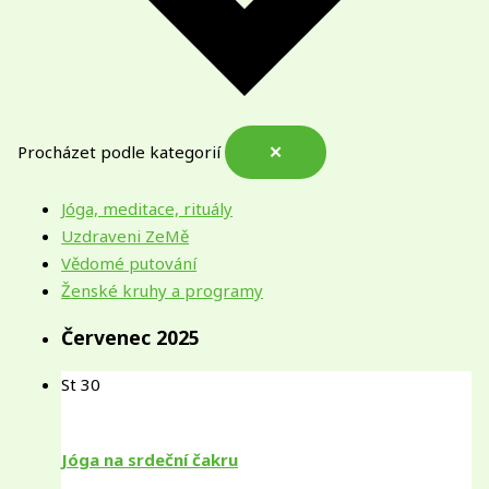
Procházet podle kategorií
✕
Jóga, meditace, rituály
Uzdraveni ZeMě
Vědomé putování
Ženské kruhy a programy
Červenec 2025
St
30
Jóga na srdeční čakru