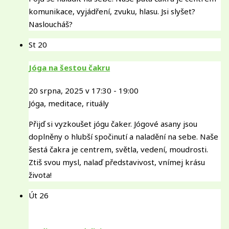
komunikace, vyjádření, zvuku, hlasu. Jsi slyšet?
Nasloucháš?
St
20
Jóga na šestou čakru
20 srpna, 2025 v 17:30
-
19:00
Jóga, meditace, rituály
Přijď si vyzkoušet jógu čaker. Jógové asany jsou
doplněny o hlubší spočinutí a naladění na sebe. Naše
šestá čakra je centrem, světla, vedení, moudrosti.
Ztiš svou mysl, nalaď představivost, vnímej krásu
života!
Út
26