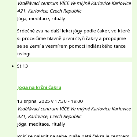
Vzdělávací centrum VÍCE Ve mlýně Karlovice
Karlovice
421, Karlovice, Czech Republic
Jóga, meditace, rituály
Srdečně zvu na další lekci jógy podle čaker, ve které
si procvičíme hlavně první čtyři čakry a propojíme
se se Zemí a Vesmírem pomocí indiánského tance
tislogi.
St
13
Jóga na krční čakru
13 srpna, 2025 v 17:30
-
19:00
Vzdělávací centrum VÍCE Ve mlýně Karlovice
Karlovice
421, Karlovice, Czech Republic
Jóga, meditace, rituály
Pojď se naladit na sebe. Naše pátá čakra je centrem