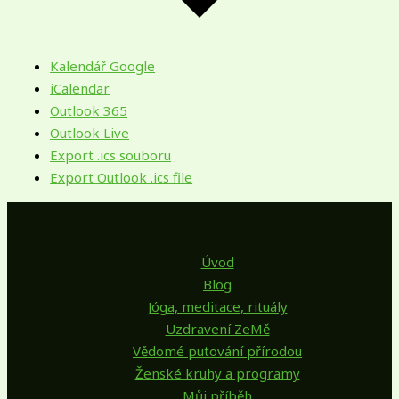
Kalendář Google
iCalendar
Outlook 365
Outlook Live
Export .ics souboru
Export Outlook .ics file
Úvod
Blog
Jóga, meditace, rituály
Uzdravení ZeMě
Vědomé putování přírodou
Ženské kruhy a programy
Můj příběh