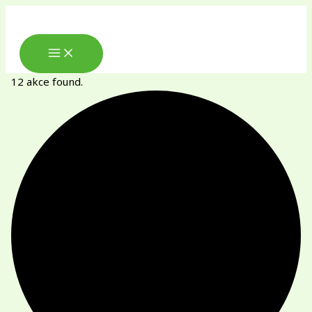
Přeskočit
na
obsah
MAIN
MENU
12 akce found.